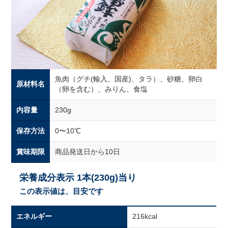
魚肉（グチ(輸入、国産)、タラ）、砂糖、卵白
原材料名
（卵を含む）、みりん、食塩
内容量
230g
保存方法
0〜10℃
賞味期限
商品発送日から10日
栄養成分表示 1本(230g)当り
この表示値は、目安です
エネルギー
216kcal