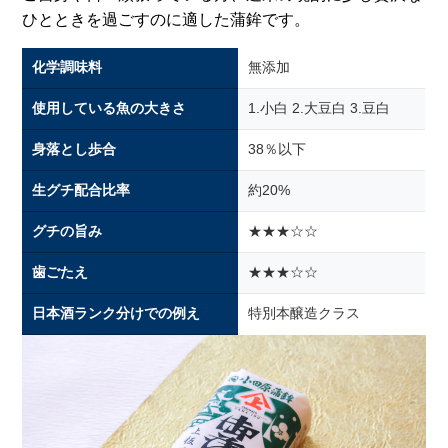
ひとときを過ごすのに適した蒲鉾です。
化学調味料
無添加
使用している魚の大きさ
1.小白 2.大豆白 3.豆白
身落とし歩合
38％以下
生グチ配合比率
約20%
グチの旨み
★★★☆☆
歯ごたえ
★★★☆☆
日本酒ランク分けでの例え
特別本醸造クラス