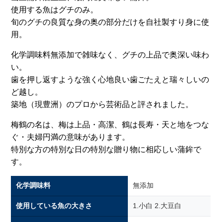
使用する魚はグチのみ。
旬のグチの良質な身の奥の部分だけを自社製すり身に使
用。
化学調味料無添加で雑味なく、グチの上品で奥深い味わ
い。
歯を押し返すような強く心地良い歯ごたえと瑞々しいの
ど越し。
築地（現豊洲）のプロから芸術品と評されました。
梅鶴の名は、梅は上品・高潔、鶴は長寿・天と地をつな
ぐ・夫婦円満の意味があります。
特別な方の特別な日の特別な贈り物に相応しい蒲鉾で
す。
化学調味料
無添加
使用している魚の大きさ
1.小白 2.大豆白