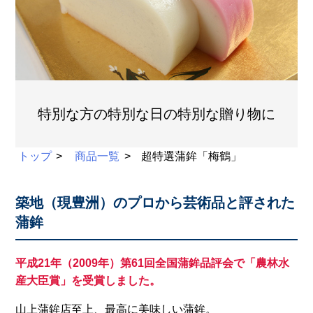
特別な方の特別な日の特別な贈り物に
トップ
商品一覧
超特選蒲鉾「梅鶴」
築地（現豊洲）のプロから芸術品と評された
蒲鉾
平成21年（2009年）第61回全国蒲鉾品評会で「農林水
産大臣賞」を受賞しました。
山上蒲鉾店至上、最高に美味しい蒲鉾。