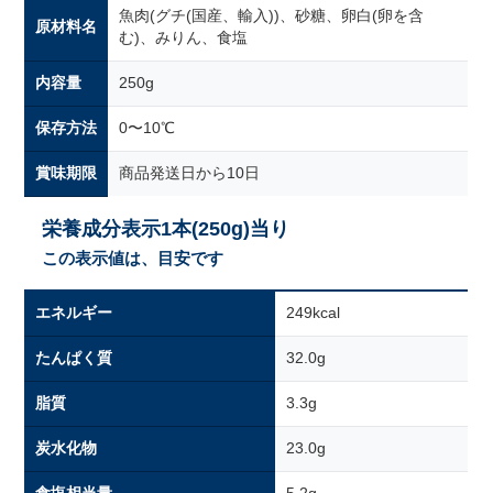
魚肉(グチ(国産、輸入))、砂糖、卵白(卵を含
原材料名
む)、みりん、食塩
内容量
250g
保存方法
0〜10℃
賞味期限
商品発送日から10日
栄養成分表示1本(250g)当り
この表示値は、目安です
エネルギー
249kcal
たんぱく質
32.0g
脂質
3.3g
炭水化物
23.0g