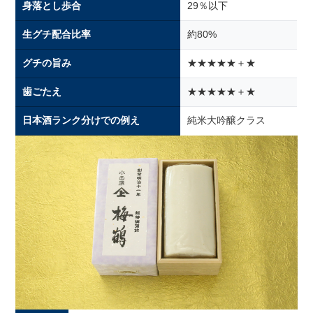
身落とし歩合
29％以下
生グチ配合比率
約80%
グチの旨み
★★★★★＋★
歯ごたえ
★★★★★＋★
日本酒ランク分けでの例え
純米大吟醸クラス