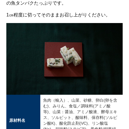
の魚タンパクたっぷりです。
1㎝程度に切ってそのままお召し上がりください。
魚肉（輸入）、山菜、砂糖、卵白(卵を含
む)、みりん、食塩／調味料(アミノ酸
等)、山菜：醤油、アミノ酸液、酵母エキ
ス、ソルビット、酸味料、保存料(ソルビ
原材料名
ン酸K)、酸化防止剤(VC)、リン酸塩