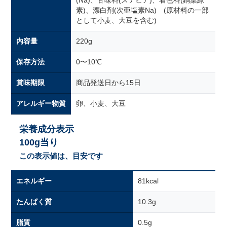
(Na)、甘味料(ステビア)、着色料(銅葉緑
素)、漂白剤(次亜塩素Na) (原材料の一部
として小麦、大豆を含む)
内容量
220g
保存方法
0〜10℃
賞味期限
商品発送日から15日
アレルギー物質
卵、小麦、大豆
栄養成分表示
100g当り
この表示値は、目安です
エネルギー
81kcal
たんぱく質
10.3g
脂質
0.5g