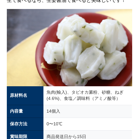
生で食べるなら、生姜醤油で食べると美味しいです！
魚肉(輸入)、タピオカ澱粉、砂糖、ねぎ
原材料名
(4.6%)、食塩／調味料（アミノ酸等）
内容量
14個入
保存方法
0〜10℃
賞味期限
商品発送日から15日